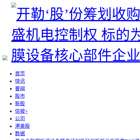
首页
快讯
要闻
股市
新股
信披+
公司
港美股
数据