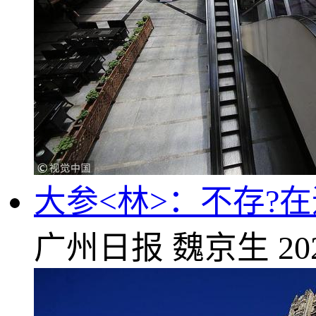
大参<林>：不存?
广州日报
魏京生
20