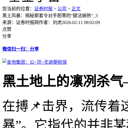
您当前的位置：
证券时报
>
公司
>
正文
黑土风暴：揭秘那套令对手胆寒的“腿法娴熟”_3
来源：证券时报网
作者：刘虎
2026-02-11 08:02:09
点赞
分享
微信扫一扫：分享
黑土地上的凛冽杀气
在搏📌击界，流传着
暴”。它指代的并非