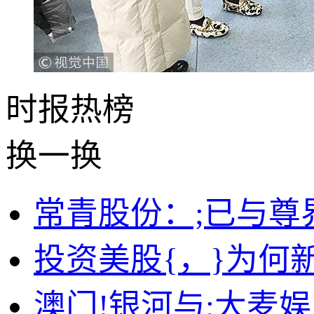
时报
热榜
换一换
常青股份：;已与尊
投资美股{，}为何新
澳门!银河与:大麦