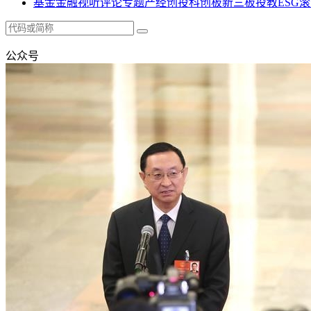
基金
金融
视听
评论
专题
产经
创投
科创板
新三板
投教
ESG
滚
公众号