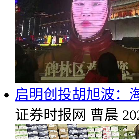
启明创投胡旭波：
证券时报网
曹晨
20